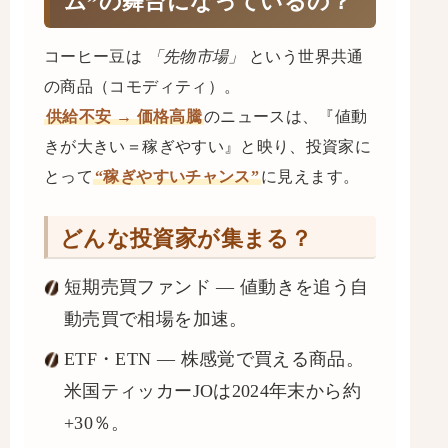
ム”の舞台になっているの？
コーヒー豆は
「先物市場」
という世界共通
の商品（コモディティ）。
供給不安 → 価格高騰
のニュースは、『値動
きが大きい＝稼ぎやすい』と映り、投資家に
とって
“稼ぎやすいチャンス”
に見えます。
どんな投資家が集まる？
短期売買ファンド — 値動きを追う自
動売買で相場を加速。
ETF・ETN — 株感覚で買える商品。
米国ティッカー
JO
は2024年末から約
+30％。