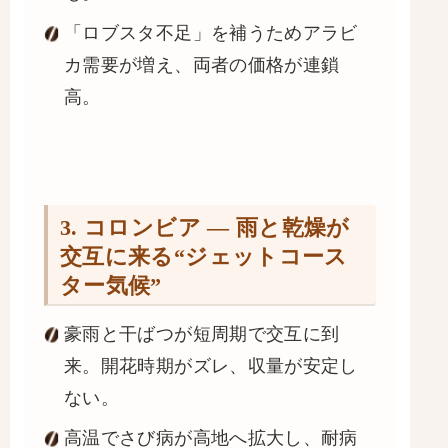
「ロブスタ不足」を補うためアラビ
カ需要が増え、両者の価格が連鎖
高。
3. コロンビア ― 雨と乾燥が
交互に来る“ジェットコース
ター気候”
豪雨と干ばつが短周期で交互に到
来。開花時期がズレ、収量が安定し
ない。
高温でさび病が高地へ拡大し、耐病