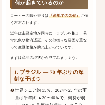
何が起きているのか
コーヒーの味や香りは
「産地での気候」
に強
く左右されます。
近年は主要産地が同時にトラブルを抱え、異
常気象や物流遅延、その他様々な要因が重な
って生豆価格が跳ね上がっています。
まずは産地の現状から見てみましょう。
1. ブラジル ― 70 年ぶりの深
刻な干ばつ
世界シェア約 35％。2024〜25 年の雨
量は平年比 ▲30〜40％で、樹勢が弱