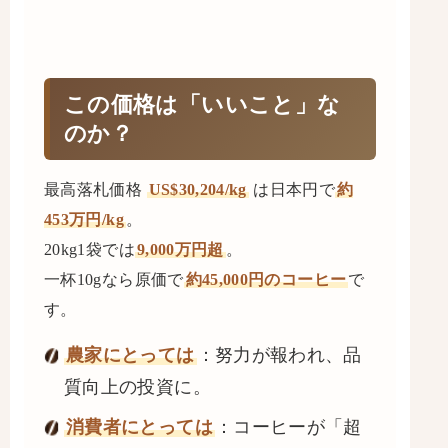
この価格は「いいこと」な
のか？
最高落札価格
US$30,204/kg
は日本円で
約
453万円/kg
。
20kg1袋では
9,000万円超
。
一杯10gなら原価で
約45,000円のコーヒー
で
す。
農家にとっては
：努力が報われ、品
質向上の投資に。
消費者にとっては
：コーヒーが「超