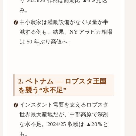
り 2025/26 作柄は前期比 ▲6％見込
み。
中小農家は灌漑設備がなく収量が半
減する例も。結果、NY アラビカ相場
は 50 年ぶり高値へ。
2. ベトナム ― ロブスタ王国
を襲う“水不足”
インスタント需要を支えるロブスタ
世界最大産地だが、中部高原で深刻
な水不足。2024/25 収穫は ▲20％と
も。