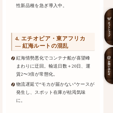
性新品種を急ぎ導入中。
4. エチオピア・東アフリカ
― 紅海ルートの混乱
紅海情勢悪化でコンテナ船が喜望峰
まわりに迂回。輸送日数＋20日、運
賃2〜3倍が常態化。
物流遅延で“モカが届かない”ケースが
発生し、スポット在庫が枯渇気味
に。