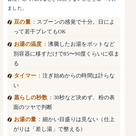
ました。
豆の量
：スプーンの感覚で十分。日によ
って若干ブレてもOK
お湯の温度
：沸騰したお湯をポットなど
別容器に移すだけで85〜90度くらいに収ま
る
タイマー
：注ぎ始めからの時間は計らな
い
蒸らしの秒数
：30秒など決めず、粉の表
面のツヤで判断
お湯の量
：細かい目盛りは見ない（仕上
がりは「差し湯」で整える）