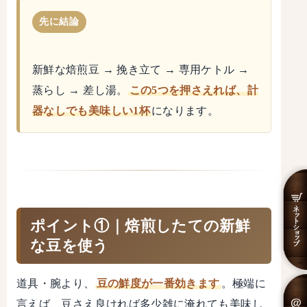
先に結論
新鮮な焙煎豆 → 挽き立て → 専用ケトル →
蒸らし → 差し湯。
この5つを押さえれば、計
器なしでも美味しい1杯
になります。
ポイント①｜焙煎したての新鮮
な豆を使う
道具・腕より、
豆の鮮度が一番効きます
。極端に
言えば、豆さえ良ければ多少雑に淹れても美味し