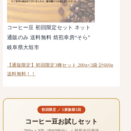
コーヒー豆 初回限定セット ネット
通販のみ 送料無料 焙煎幸房“そら”
岐阜県大垣市
【通販限定】初回限定3種セット 200g×3袋 計600g
送料無料！！
初回限定 ／ 1家族様1回
コーヒー豆お試しセット
200g × 3袋（約60杯分）／ 焙煎当日発送