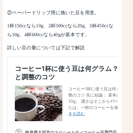
②ペーパードリップ用に挽いた豆を用意。
1杯150ccなら10g、2杯300ccなら20g、3杯450ccな
ら30g、4杯600ccなら40gが基本です。
詳しい豆の量については下記で解説