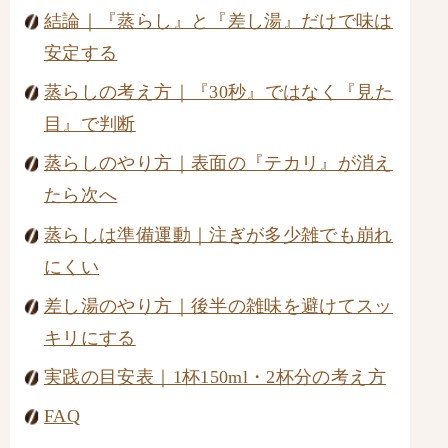
結論｜『蒸らし』と『差し湯』だけで味は
安定する
蒸らしの考え方｜『30秒』ではなく『見た
目』で判断
蒸らしのやり方｜表面の『テカリ』が消え
たら次へ
蒸らしは準備運動｜注ぎが多少雑でも崩れ
にくい
差し湯のやり方｜後半の雑味を避けてスッ
キリにする
実践の目安表｜1杯150ml・2杯分の考え方
FAQ