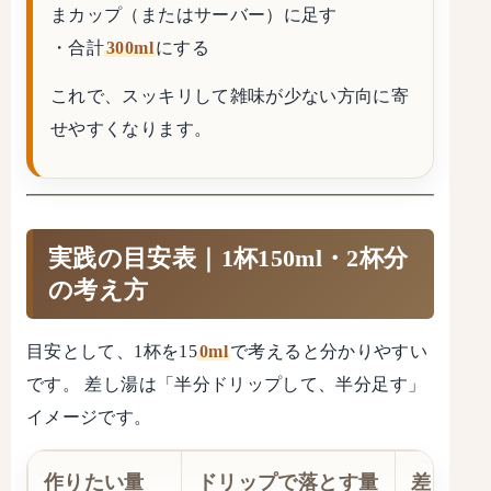
まカップ（またはサーバー）に足す
・合計
300ml
にする
これで、スッキリして雑味が少ない方向に寄
せやすくなります。
実践の目安表｜1杯150ml・2杯分
の考え方
目安として、1杯を15
0ml
で考えると分かりやすい
です。 差し湯は「半分ドリップして、半分足す」
イメージです。
作りたい量
ドリップで落とす量
差し湯