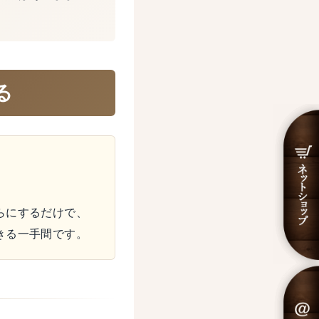
。
る
らにするだけで、
きる一手間です。