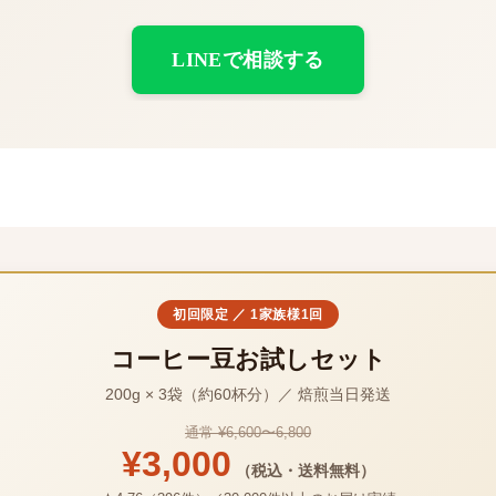
LINEで相談する
初回限定 ／ 1家族様1回
コーヒー豆お試しセット
200g × 3袋（約60杯分）／ 焙煎当日発送
通常 ¥6,600〜6,800
¥3,000
（税込・送料無料）