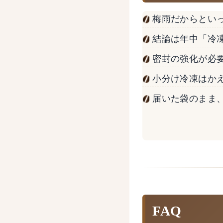
梅雨だからとい
結論は年中「冷凍
密封の強化が必
小分け冷凍はか
届いた袋のまま
FAQ